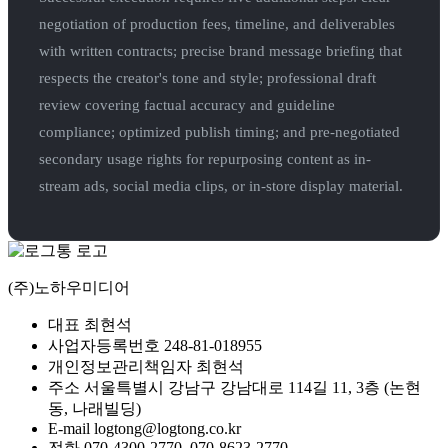
negotiation of production fees, timeline, and deliverables
with written contracts; precise brand message briefing that
respects the creator's tone and style; professional draft
review covering factual accuracy and guideline
compliance; optimized publish timing; and pre-negotiated
secondary usage rights for repurposing content as in-
stream ads, social media clips, or in-store display material.
(주)노하우미디어
대표
최현석
사업자등록번호
248-81-018955
개인정보관리책임자
최현석
주소
서울특별시 강남구 강남대로 114길 11, 3층 (논현
동, 나래빌딩)
E-mail
logtong@logtong.co.kr
전화
070-4300-2770, 070-8623-2770